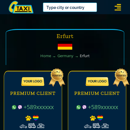
Skip
Togg
to
Navi
content
Erfurt
Home
Germany
Erfurt
PREMIUM CLIENT
PREMIUM CLIENT
+589xxxxxx
+589xxxxxx